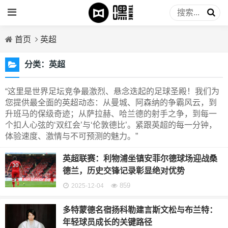
首页
英超
分类：
英超
“这里是世界足坛竞争最激烈、悬念迭起的足球圣殿！我们为
您提供最全面的英超动态：从曼城、阿森纳的争霸风云，到
升班马的保级奇迹；从萨拉赫、哈兰德的射手之争，到每一
个扣人心弦的‘双红会’与‘伦敦德比’。紧跟英超的每一分钟，
体验速度、激情与不可预测的魅力。”
英超联赛：利物浦坐镇安菲尔德球场迎战桑
德兰，历史交锋记录彰显绝对优势
859
2025-12-04
多特蒙德名宿扬科勒建言斯文松与布兰特：
年轻球员成长的关键路径