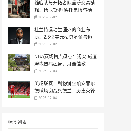
雄鹿队与开拓者队重磅交易猜
想：扬尼斯·阿德托昆博与杨
2025-12-02
杜兰特运动生涯外的商业布
局：2.5亿美元私募基金与迈
2025-12-02
NBA赛场槽点盘点：锡安·威廉
姆森伤病缠身，月最佳教
2025-12-03
英超联赛：利物浦坐镇安菲尔
德球场迎战桑德兰，历史交锋
2025-12-04
标签列表