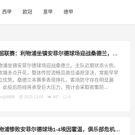
西甲
欧冠
意甲
德甲
英超联赛：利物浦坐镇安菲尔德球场迎战桑德兰，历史交锋记录彰显绝对优势
物浦坐镇安菲尔德球场迎战桑德兰。主队近期状态火热，
攻端多点开花，整体传控流畅且高位逼抢坚决，常能早早
立优势。桑德兰本赛季表现挣扎，客场防守存在明显漏
，此役后防线将承受巨大压力，预计会采取密集防...
jm@8888
2025-12-04
847
0
利物浦惨败安菲尔德球场1-4埃因霍温，俱乐部危机磋商后启动复兴计划