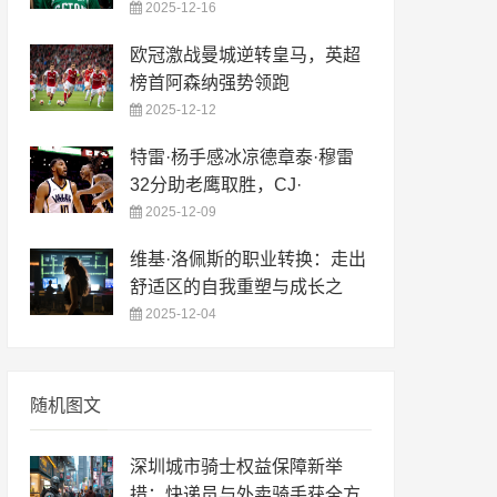
2025-12-16
欧冠激战曼城逆转皇马，英超
榜首阿森纳强势领跑
2025-12-12
特雷·杨手感冰凉德章泰·穆雷
32分助老鹰取胜，CJ·
2025-12-09
维基·洛佩斯的职业转换：走出
舒适区的自我重塑与成长之
2025-12-04
随机图文
深圳城市骑士权益保障新举
措：快递员与外卖骑手获全方