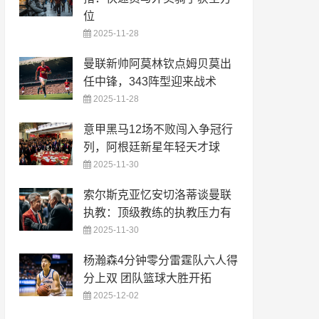
位
2025-11-28
曼联新帅阿莫林钦点姆贝莫出
任中锋，343阵型迎来战术
2025-11-28
意甲黑马12场不败闯入争冠行
列，阿根廷新星年轻天才球
2025-11-30
索尔斯克亚忆安切洛蒂谈曼联
执教：顶级教练的执教压力有
2025-11-30
杨瀚森4分钟零分雷霆队六人得
分上双 团队篮球大胜开拓
2025-12-02