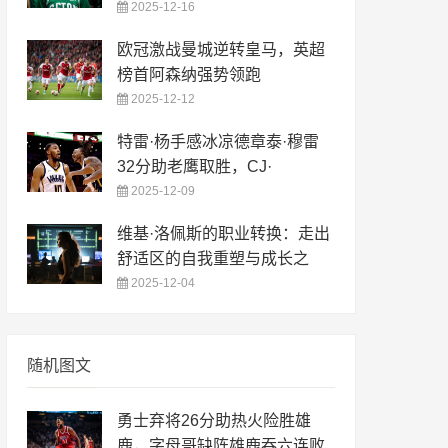
2025-12-16
欧冠激战曼城逆转皇马，英超
榜首阿森纳强势领跑
2025-12-12
特雷·杨手感冰凉德章泰·穆雷
32分助老鹰取胜，CJ·
2025-12-09
维基·洛佩斯的职业转换：走出
舒适区的自我重塑与成长之
2025-12-04
随机图文
勇士弃将26分助热火险胜雄
鹿，字母哥缺阵雄鹿吞六连败