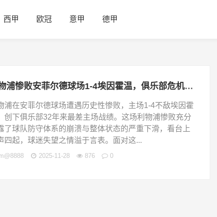
西甲
欧冠
意甲
德甲
利物浦惨败安菲尔德球场1-4埃因霍温，俱乐部危机磋商后启动复兴计划
物浦在安菲尔德球场遭遇历史性惨败，主场1-4不敌埃因霍
，创下俱乐部32年来最差主场战绩。这场利物浦惨败充分
露了球队防守体系的崩溃与整体状态的严重下滑，看台上
声四起，球迷失望之情溢于言表。面对这...
jm@8888
2025-11-28
876
0