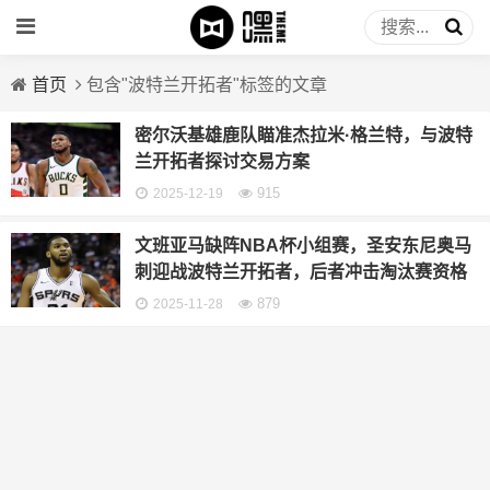
首页
包含"波特兰开拓者"标签的文章
密尔沃基雄鹿队瞄准杰拉米·格兰特，与波特
兰开拓者探讨交易方案
915
2025-12-19
文班亚马缺阵NBA杯小组赛，圣安东尼奥马
刺迎战波特兰开拓者，后者冲击淘汰赛资格
879
2025-11-28